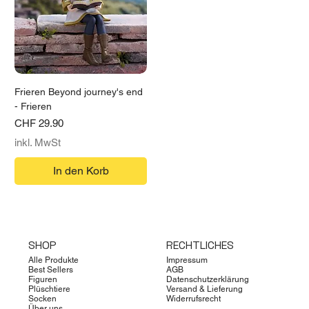
Frieren Beyond journey's end
- Frieren
Preis
CHF 29.90
inkl. MwSt
In den Korb
SHOP
RECHTLICHES
Alle Produkte
Impressum
Best Sellers
AGB
Figuren
Datenschutzerklärung
Plüschtiere
Versand & Lieferung
Socken
Widerrufsrecht
Über uns