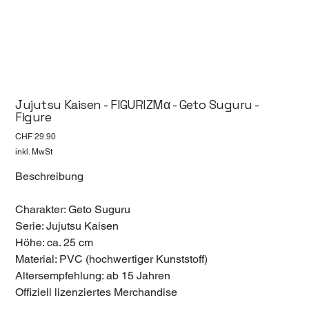
Jujutsu Kaisen - FIGURIZMα - Geto Suguru -
Figure
Preis
CHF 29.90
inkl. MwSt
Beschreibung
Charakter: Geto Suguru
Serie: Jujutsu Kaisen
Höhe: ca. 25 cm
Material: PVC (hochwertiger Kunststoff)
Altersempfehlung: ab 15 Jahren
Offiziell lizenziertes Merchandise