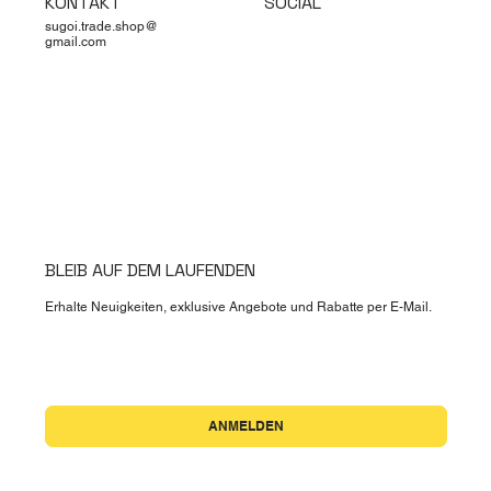
KONTAKT
SOCIAL
sugoi.trade.shop@
gmail.com
BLEIB AUF DEM LAUFENDEN
Erhalte Neuigkeiten, exklusive Angebote und Rabatte per E-Mail.
Ja, ich möchte den Newsletter abonnieren.
*
ANMELDEN