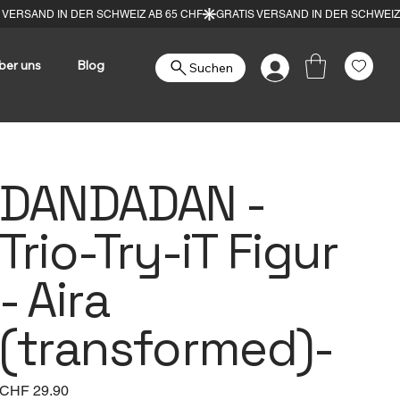
ber uns
Blog
Suchen
DANDADAN -
Trio-Try-iT Figur
- Aira
(transformed)-
Preis
CHF 29.90