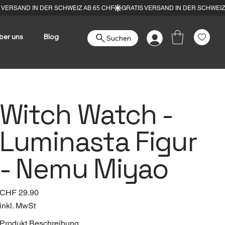
ber uns
Blog
Suchen
Witch Watch -
Luminasta Figur
- Nemu Miyao
Preis
CHF 29.90
inkl. MwSt
Produkt Beschreibung